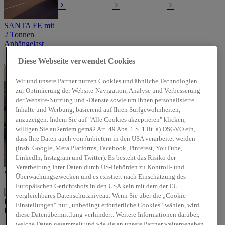
SANTA FE mit
2 Tonnen
Anhängelast
Diese Webseite verwendet Cookies
Wir und unsere Partner nutzen Cookies und ähnliche Technologien
zur Optimierung der Website-Navigation, Analyse und Verbesserung
der Website-Nutzung und -Dienste sowie um Ihnen personalisierte
Inhalte und Werbung, basierend auf Ihren Surfgewohnheiten,
anzuzeigen. Indem Sie auf "Alle Cookies akzeptieren" klicken,
willigen Sie außerdem gemäß Art. 49 Abs. 1 S. 1 lit. a) DSGVO ein,
dass Ihre Daten auch von Anbietern in den USA verarbeitet werden
(insb. Google, Meta Platforms, Facebook, Pinterest, YouTube,
LinkedIn, Instagram und Twitter). Es besteht das Risiko der
Verarbeitung Ihrer Daten durch US-Behörden zu Kontroll- und
SANTA FE mit 2 Tonnen Anhängelast
Überwachungszwecken und es existiert nach Einschätzung des
Europäischen Gerichtshofs in den USA kein mit dem der EU
vergleichbares Datenschutzniveau. Wenn Sie über die „Cookie-
Einstellungen“ nur „unbedingt erforderliche Cookies“ wählen, wird
Hyundai INSTER
diese Datenübermittlung verhindert. Weitere Informationen darüber,
welche Daten gesammelt und wie sie an unsere Partner weitergegeben