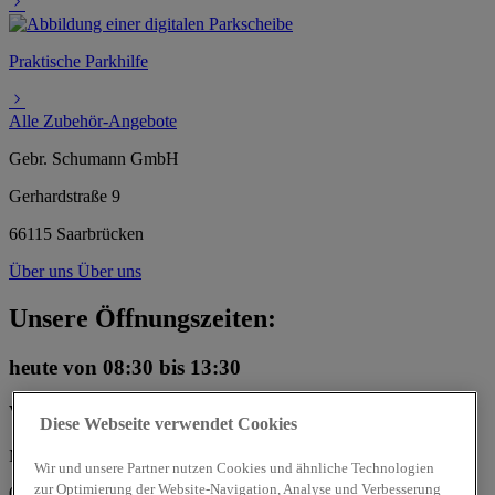
Praktische Parkhilfe
Alle Zubehör-Angebote
Gebr. Schumann GmbH
Gerhardstraße 9
66115 Saarbrücken
Über uns
Über uns
Unsere Öffnungszeiten:
heute
von 08:30 bis 13:30
Verkauf
Diese Webseite verwendet Cookies
Mo, Di, Mi, Do, Fr:
Wir und unsere Partner nutzen Cookies und ähnliche Technologien
zur Optimierung der Website-Navigation, Analyse und Verbesserung
08:00 - 18:00 Uhr