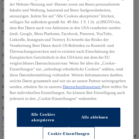
der Website-Nutzung und -Dienste sowie um Ihnen personalisierte
Sa:
Inhalte und Werbung, basierend auf Ihren Surfgewohnheiten,
anzuzeigen. Indem Sie auf "Alle Cookies akzeptieren" klicken,
08:30 - 13:30 Uhr
willigen Sie außerdem gemäß Art. 49 Abs. 1 S. 1 lit. a) DSGVO ein,
dass Ihre Daten auch von Anbietern in den USA verarbeitet werden
Service
(insb. Google, Meta Platforms, Facebook, Pinterest, YouTube,
LinkedIn, Instagram und Twitter). Es besteht das Risiko der
Mo, Di, Mi, Do, Fr:
Verarbeitung Ihrer Daten durch US-Behörden zu Kontroll- und
Überwachungszwecken und es existiert nach Einschätzung des
07:30 - 17:00 Uhr
Europäischen Gerichtshofs in den USA kein mit dem der EU
vergleichbares Datenschutzniveau. Wenn Sie über die „Cookie-
Sa:
Einstellungen“ nur „unbedingt erforderliche Cookies“ wählen, wird
diese Datenübermittlung verhindert. Weitere Informationen darüber,
08:30 - 13:30 Uhr
welche Daten gesammelt und wie sie an unsere Partner weitergegeben
Gebr. Schumann GmbH
werden, erhalten Sie in unseren
Datenschutzhinweisen
Bitte treffen Sie
Ihre individuellen Einstellungen. Sie können Ihre Einwilligung auch
Gerhardstraße 9
jederzeit in den „Cookie-Einstellungen“ widerrufen.
66115 Saarbrücken
Alle Cookies
Alle ablehnen
Über uns
Über uns
akzeptieren
Standort
Kontakt
0681/9919900
Anrufen
Unser Team
Angebote gültig vom 01.06.2026 bis 30.09.2026 Nur solange der
Cookie-Einstellungen
Vorrat reicht. Irrtümer vorbehalten. Individuelle Händlerpreise sowie