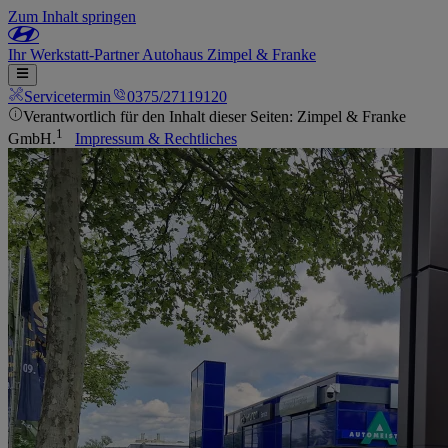
Zum Inhalt springen
Ihr
Werkstatt-Partner
Autohaus Zimpel & Franke
Servicetermin
0375/27119120
Verantwortlich für den Inhalt dieser Seiten: Zimpel & Franke
1
GmbH.
Impressum & Rechtliches