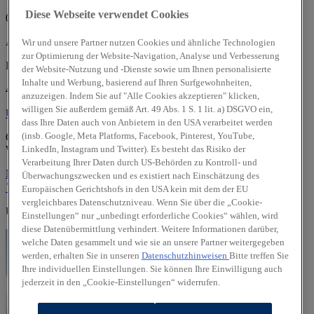
Diese Webseite verwendet Cookies
07:30 - 12:00 Uhr
Auto Böcker GmbH
Wir und unsere Partner nutzen Cookies und ähnliche Technologien
zur Optimierung der Website-Navigation, Analyse und Verbesserung
Badberger Straße 46
der Website-Nutzung und -Dienste sowie um Ihnen personalisierte
Inhalte und Werbung, basierend auf Ihren Surfgewohnheiten,
49610 Quakenbrück
anzuzeigen. Indem Sie auf "Alle Cookies akzeptieren" klicken,
willigen Sie außerdem gemäß Art. 49 Abs. 1 S. 1 lit. a) DSGVO ein,
Über uns
Über uns
dass Ihre Daten auch von Anbietern in den USA verarbeitet werden
(insb. Google, Meta Platforms, Facebook, Pinterest, YouTube,
Geprüfte Gebrauchtwagen:
LinkedIn, Instagram und Twitter). Es besteht das Risiko der
Wir sind offizieller
Hyundai Promise
Partner.
Verarbeitung Ihrer Daten durch US-Behörden zu Kontroll- und
Mehr erfahren
Überwachungszwecken und es existiert nach Einschätzung des
Standort
Kontakt
05431/94550
Anrufen
Unser Team
Europäischen Gerichtshofs in den USA kein mit dem der EU
vergleichbares Datenschutzniveau. Wenn Sie über die „Cookie-
Unsere weiteren kompetenten Standorte:
Einstellungen“ nur „unbedingt erforderliche Cookies“ wählen, wird
diese Datenübermittlung verhindert. Weitere Informationen darüber,
welche Daten gesammelt und wie sie an unsere Partner weitergegeben
werden, erhalten Sie in unseren
Datenschutzhinweisen
Bitte treffen Sie
Ihre individuellen Einstellungen. Sie können Ihre Einwilligung auch
jederzeit in den „Cookie-Einstellungen“ widerrufen.