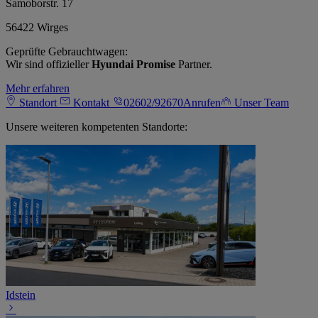
Samoborstr. 17
56422 Wirges
Geprüfte Gebrauchtwagen:
Wir sind offizieller
Hyundai Promise
Partner.
Mehr erfahren
Standort
Kontakt
02602/92670
Anrufen
Unser Team
Unsere weiteren kompetenten Standorte:
Idstein