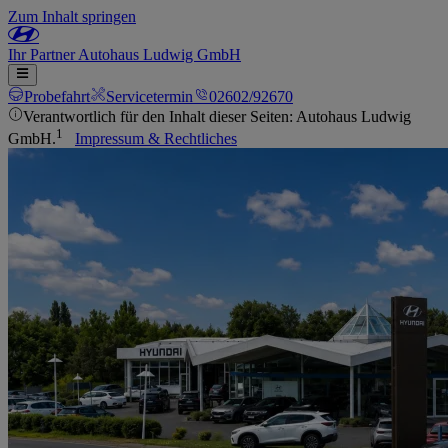
Zum Inhalt springen
Ihr
Partner
Autohaus Ludwig GmbH
Probefahrt
Servicetermin
02602/92670
Verantwortlich für den Inhalt dieser Seiten: Autohaus Ludwig
1
GmbH.
Impressum & Rechtliches